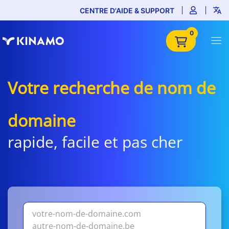
CENTRE D'AIDE & SUPPORT
0
Votre recherche de nom de
domaine
rapide, facile et pas cher