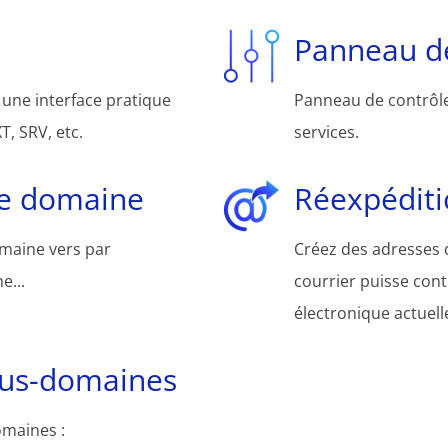
Panneau de
une interface pratique
Panneau de contrôle 
, SRV, etc.
services.
de domaine
Réexpéditi
omaine vers par
Créez des adresses d
e...
courrier puisse cont
électronique actuelle
ous-domaines
omaines :