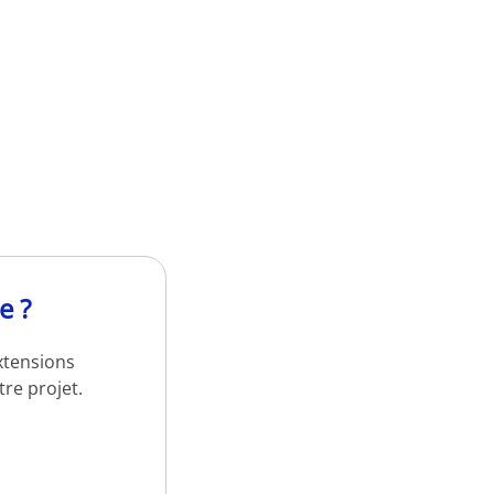
e ?
xtensions
re projet.