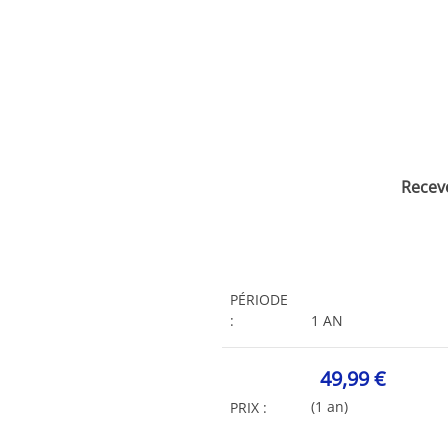
Recev
PÉRIODE
:
1 AN
49,99 €
(1 an)
PRIX :