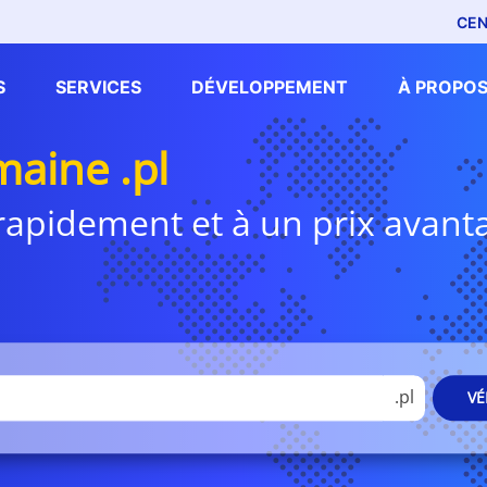
CEN
S
SERVICES
DÉVELOPPEMENT
À PROPOS
aine .pl
i rapidement et à un prix avan
.pl
VÉ