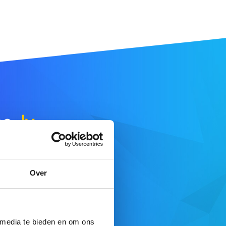
ne
.lv
.
E DE RECHERCHE
Over
fre complète ici
 media te bieden en om ons