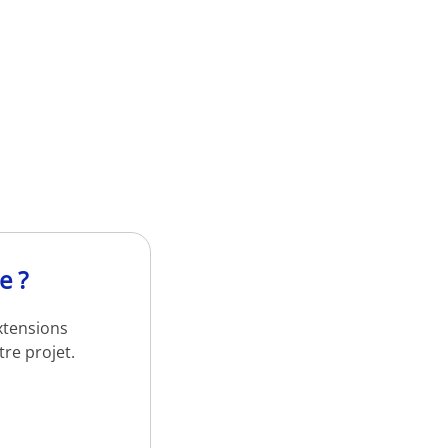
e ?
xtensions
re projet.