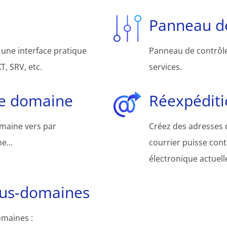
Panneau de
une interface pratique
Panneau de contrôle 
, SRV, etc.
services.
de domaine
Réexpéditi
omaine vers par
Créez des adresses d
e...
courrier puisse cont
électronique actuelle
ous-domaines
omaines :