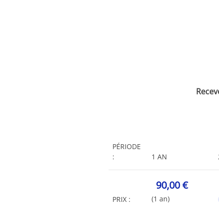
Recev
PÉRIODE
:
1 AN
90,00 €
(1 an)
PRIX :