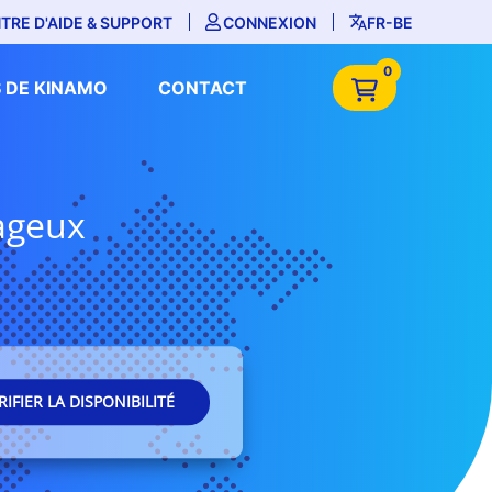
TRE D'AIDE & SUPPORT
CONNEXION
FR-BE
0
 DE KINAMO
CONTACT
tageux
RIFIER LA DISPONIBILITÉ