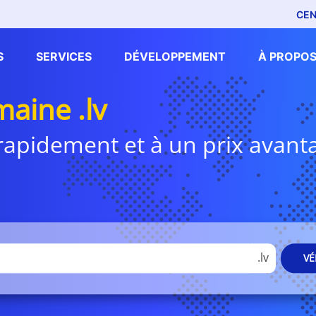
CEN
S
SERVICES
DÉVELOPPEMENT
À PROPOS
aine .lv
i rapidement et à un prix avan
.lv
VÉ