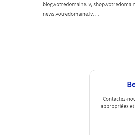
blog.votredomaine.lv, shop.votredomaine
news.votredomaine.lv, ...
Be
Contactez-nou
appropriées et 