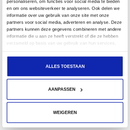
personaliseren, om functies voor social media te bieden
Enregistrez votre nom de domaine
en om ons websiteverkeer te analyseren. Ook delen we
informatie over uw gebruik van onze site met onze
partners voor social media, adverteren en analyse. Deze
partners kunnen deze gegevens combineren met andere
informatie die u aan ze heeft verstrekt of die ze hebben
verzameld op basis van uw gebruik van hun services.
.se
42,99 €
A partir de
ALLES TOESTAAN
/ an
.no
AANPASSEN
26,00 €
A partir de
/ an
WEIGEREN