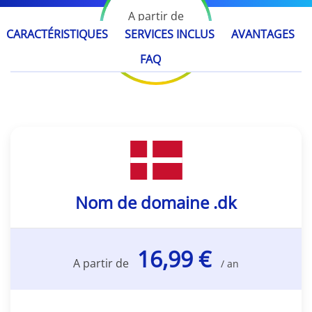
A partir de
16,99 €
CARACTÉRISTIQUES
SERVICES INCLUS
AVANTAGES
/ an
FAQ
Nom de domaine .dk
16,99 €
A partir de
/ an