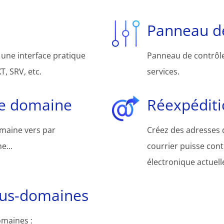
Panneau de
une interface pratique
Panneau de contrôle 
, SRV, etc.
services.
de domaine
Réexpéditi
omaine vers par
Créez des adresses d
e...
courrier puisse cont
électronique actuelle
ous-domaines
omaines :