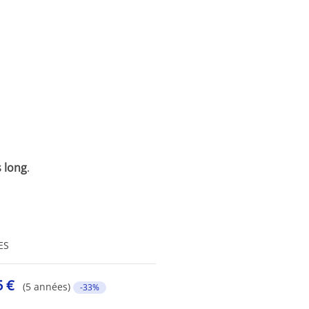
 long
.
ES
5 €
(5 années)
-33%