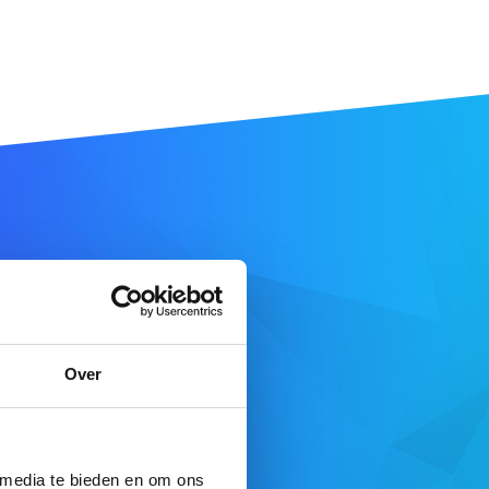
e
.co.uk
.
Over
E DE RECHERCHE
fre complète ici
 media te bieden en om ons