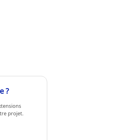
e ?
xtensions
re projet.