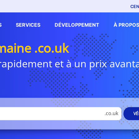
CEN
S
SERVICES
DÉVELOPPEMENT
À PROPOS
aine .co.uk
i rapidement et à un prix avan
.co.uk
VÉ