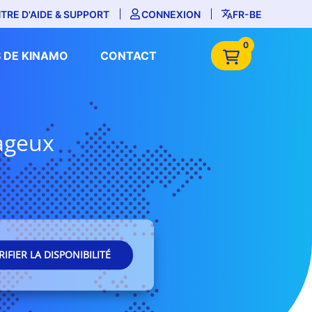
TRE D'AIDE & SUPPORT
CONNEXION
FR-BE
0
 DE KINAMO
CONTACT
tageux
RIFIER LA DISPONIBILITÉ