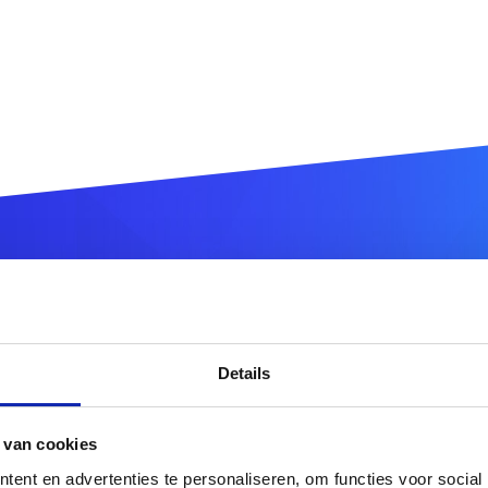
strez votre nom de domain
Details
.co.uk
DOMAIN
 van cookies
tres extensions de noms de domaine ?
Découvrez notre of
ent en advertenties te personaliseren, om functies voor social