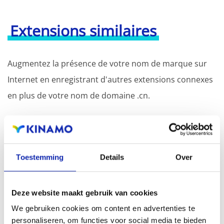
Extensions similaires
Augmentez la présence de votre nom de marque sur
Internet en enregistrant d'autres extensions connexes
en plus de votre nom de domaine .cn.
L'enregistrement du nom de domaine avec différentes
extensions offre l'avantage d'une visibilité accrue dans
les moteurs de recherche, d'une présence
Toestemming
Details
Over
géographique et d'une meilleure présence dans les
résultats de recherche locaux des moteurs de
Deze website maakt gebruik van cookies
recherche.
We gebruiken cookies om content en advertenties te
personaliseren, om functies voor social media te bieden