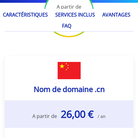
A partir de
26,00 €
CARACTÉRISTIQUES
SERVICES INCLUS
AVANTAGES
/ an
FAQ
Nom de domaine .cn
26,00 €
A partir de
/ an