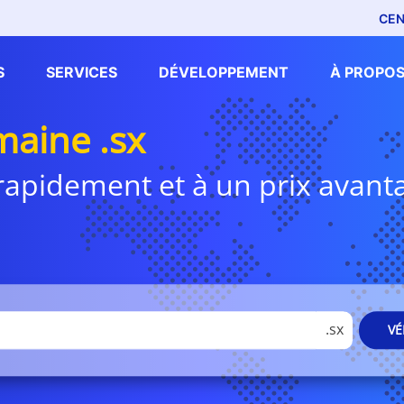
CEN
S
SERVICES
DÉVELOPPEMENT
À PROPOS
aine .sx
i rapidement et à un prix avan
.sx
VÉ