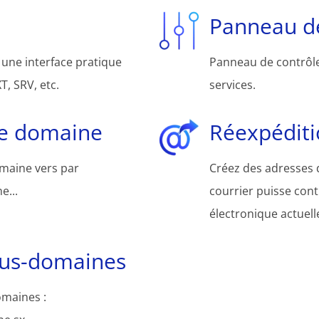
Panneau de
une interface pratique
Panneau de contrôle 
, SRV, etc.
services.
de domaine
Réexpéditi
omaine vers par
Créez des adresses d
e...
courrier puisse cont
électronique actuelle
ous-domaines
omaines :