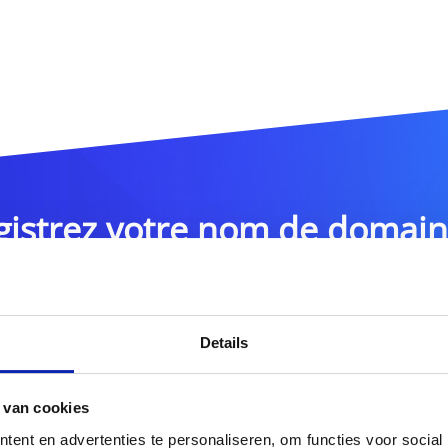
gistrez votre nom de domai
.sx
DOMAIN
Details
tres extensions de noms de domaine ?
 van cookies
Découvrez notre of
ent en advertenties te personaliseren, om functies voor social