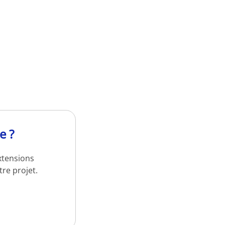
e ?
xtensions
re projet.