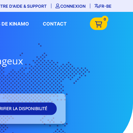
TRE D'AIDE & SUPPORT
CONNEXION
FR-BE
0
 DE KINAMO
CONTACT
tageux
RIFIER LA DISPONIBILITÉ