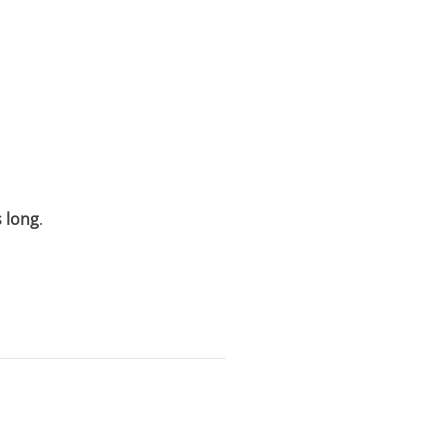
 long
.