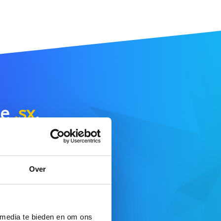
ne
.sx
.
E DE RECHERCHE
Over
fre complète ici
 media te bieden en om ons