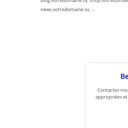
blog.votredomaine.sx, shop.votredomain
news.votredomaine.sx, ...
Be
Contactez-nou
appropriées et 