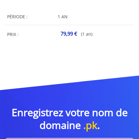
PÉRIODE :
1 AN
79,99 €
(1 an)
PRIX :
Enregistrez votre nom de
domaine
.pk
.