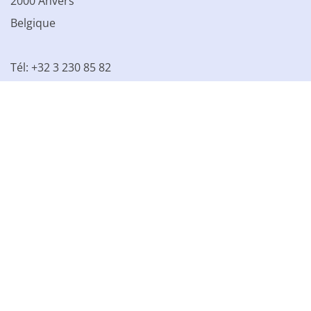
2000 Anvers
Belgique
Tél: +32 3 230 85 82
TVA BE 0861.077.215
© 2003 - 2026 Kinamo NV
Tous les prix s'entendent hors
TVA
Conditions générales
Conditions de vente
Déclaration de confidentialité
Déclaration relative aux