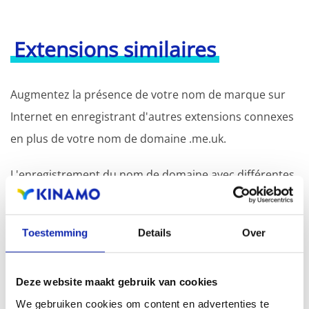
Extensions similaires
Augmentez la présence de votre nom de marque sur
Internet en enregistrant d'autres extensions connexes
en plus de votre nom de domaine .me.uk.
L'enregistrement du nom de domaine avec différentes
extensions offre l'avantage d'une visibilité accrue dans
les moteurs de recherche, d'une présence
Toestemming
Details
Over
géographique et d'une meilleure présence dans les
résultats de recherche locaux des moteurs de
Deze website maakt gebruik van cookies
recherche.
We gebruiken cookies om content en advertenties te