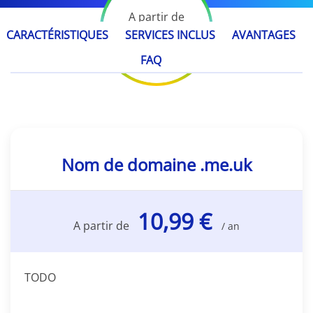
A partir de
10,99 €
CARACTÉRISTIQUES
SERVICES INCLUS
AVANTAGES
/ an
FAQ
Nom de domaine .me.uk
10,99 €
A partir de
/ an
TODO