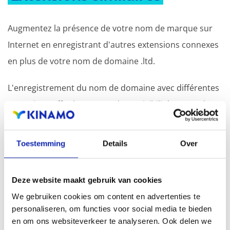
Augmentez la présence de votre nom de marque sur
Internet en enregistrant d'autres extensions connexes
en plus de votre nom de domaine .ltd.
L'enregistrement du nom de domaine avec différentes
extensions offre l'avantage d'une visibilité accrue dans
les moteurs de recherche, d'une présence
géographique et d'une meilleure présence dans les
Toestemming
Details
Over
résultats de recherche locaux des moteurs de
recherche.
Deze website maakt gebruik van cookies
Enregistrez votre nom de domaine
We gebruiken cookies om content en advertenties te
personaliseren, om functies voor social media te bieden
en om ons websiteverkeer te analyseren. Ook delen we