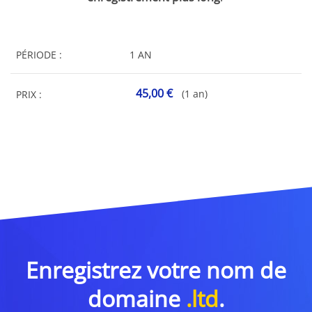
PÉRIODE :
1 AN
45,00 €
(1 an)
PRIX :
Enregistrez votre nom de
domaine
.ltd
.