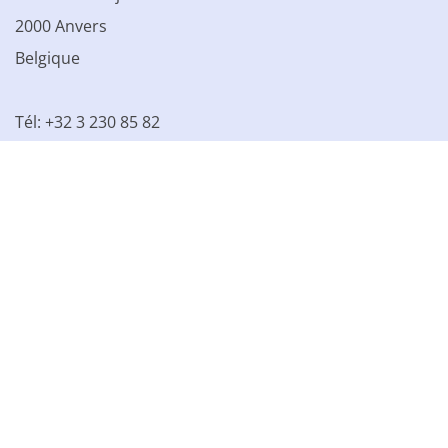
2000 Anvers
Belgique
Tél: +32 3 230 85 82
TVA BE 0861.077.215
© 2003 - 2026 Kinamo NV
Tous les prix s'entendent hors
TVA
Conditions générales
Conditions de vente