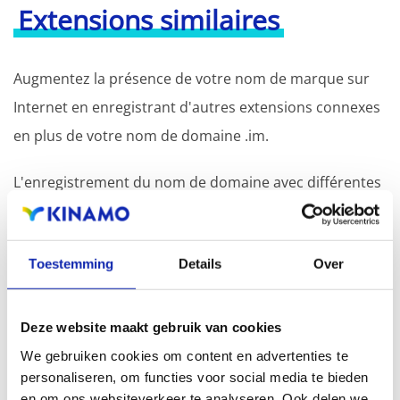
Extensions similaires
Augmentez la présence de votre nom de marque sur
Internet en enregistrant d'autres extensions connexes
en plus de votre nom de domaine .im.
L'enregistrement du nom de domaine avec différentes
extensions offre l'avantage d'une visibilité accrue dans
les moteurs de recherche, d'une présence
Toestemming
Details
Over
géographique et d'une meilleure présence dans les
résultats de recherche locaux des moteurs de
recherche.
Deze website maakt gebruik van cookies
We gebruiken cookies om content en advertenties te
Enregistrez votre nom de domaine
personaliseren, om functies voor social media te bieden
en om ons websiteverkeer te analyseren. Ook delen we