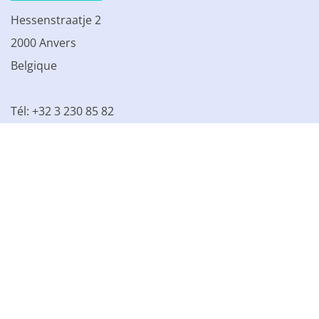
Hessenstraatje 2
2000 Anvers
Belgique
Tél: +32 3 230 85 82
TVA BE 0861.077.215
© 2003 - 2026 Kinamo NV
Tous les prix s'entendent hors