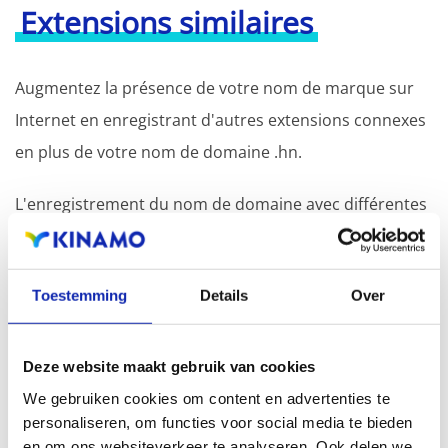
Extensions similaires
Augmentez la présence de votre nom de marque sur
Internet en enregistrant d'autres extensions connexes
en plus de votre nom de domaine .hn.
L'enregistrement du nom de domaine avec différentes
extensions offre l'avantage d'une visibilité accrue dans
les moteurs de recherche, d'une présence
Toestemming
Details
Over
géographique et d'une meilleure présence dans les
résultats de recherche locaux des moteurs de
recherche.
Deze website maakt gebruik van cookies
We gebruiken cookies om content en advertenties te
Enregistrez votre nom de domaine
personaliseren, om functies voor social media te bieden
en om ons websiteverkeer te analyseren. Ook delen we