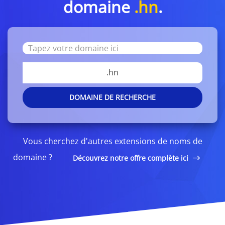
domaine
.hn
.
.hn
DOMAINE DE RECHERCHE
Vous cherchez d'autres extensions de noms de
domaine ?
Découvrez notre offre complète ici