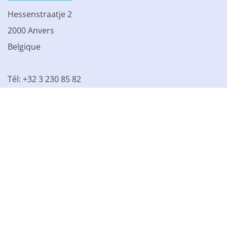
Hessenstraatje 2
2000 Anvers
Belgique
Tél: +32 3 230 85 82
TVA BE 0861.077.215
© 2003 - 2026 Kinamo NV
Tous les prix s'entendent hors