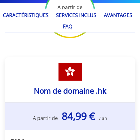
A partir de
84,99 €
CARACTÉRISTIQUES
SERVICES INCLUS
AVANTAGES
/ an
FAQ
Nom de domaine .hk
84,99 €
A partir de
/ an