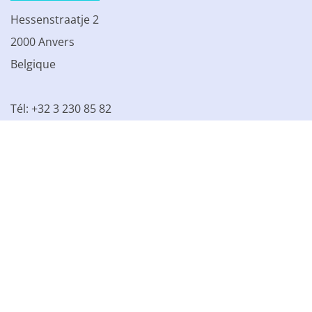
Hessenstraatje 2
2000 Anvers
Belgique
Tél: +32 3 230 85 82
TVA BE 0861.077.215
© 2003 - 2026 Kinamo NV
Tous les prix s'entendent hors