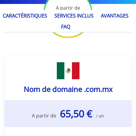
A partir de
65,50 €
CARACTÉRISTIQUES
SERVICES INCLUS
AVANTAGES
/ an
FAQ
Nom de domaine .com.mx
65,50 €
A partir de
/ an