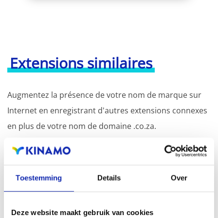
Extensions similaires
Augmentez la présence de votre nom de marque sur
Internet en enregistrant d'autres extensions connexes
en plus de votre nom de domaine .co.za.
L'enregistrement du nom de domaine avec différentes
extensions offre l'avantage d'une visibilité accrue dans
Toestemming
Details
Over
les moteurs de recherche, d'une présence
géographique et d'une meilleure présence dans les
Deze website maakt gebruik van cookies
résultats de recherche locaux des moteurs de