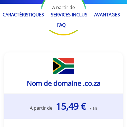
A partir de
15,49 €
CARACTÉRISTIQUES
SERVICES INCLUS
AVANTAGES
/ an
FAQ
Nom de domaine .co.za
15,49 €
A partir de
/ an