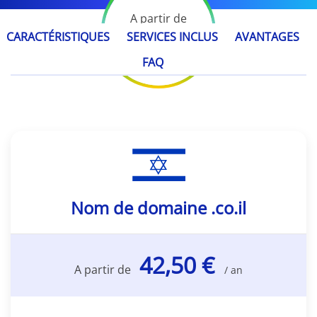
A partir de
42,50 €
CARACTÉRISTIQUES
SERVICES INCLUS
AVANTAGES
/ an
FAQ
Nom de domaine .co.il
42,50 €
A partir de
/ an