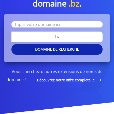
domaine
.bz
.
.bz
DOMAINE DE RECHERCHE
Vous cherchez d'autres extensions de noms de
domaine ?
Découvrez notre offre complète ici