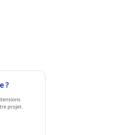
e ?
xtensions
re projet.