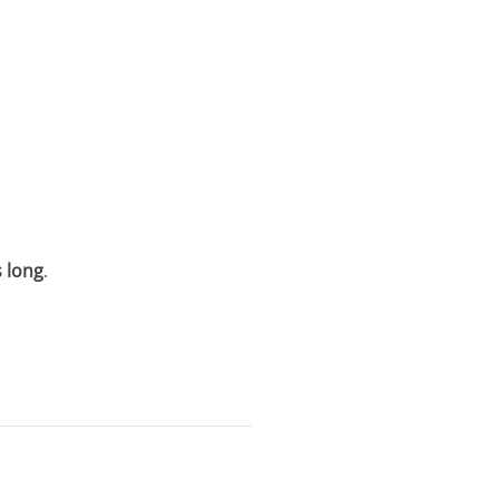
 long
.