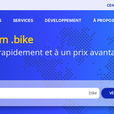
CEN
S
SERVICES
DÉVELOPPEMENT
À PROPOS
 .bike
i rapidement et à un prix avan
.bike
VÉ