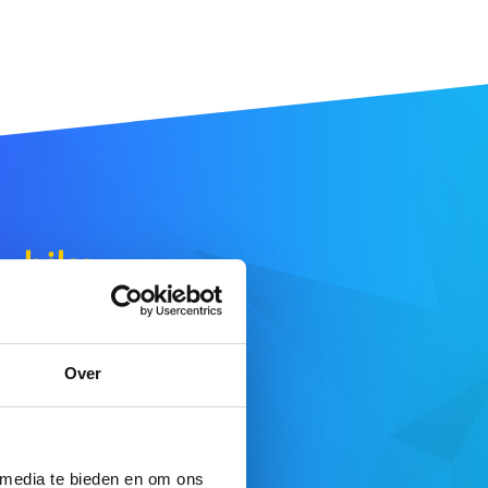
e
.bike
.
E DE RECHERCHE
Over
fre complète ici
 media te bieden en om ons