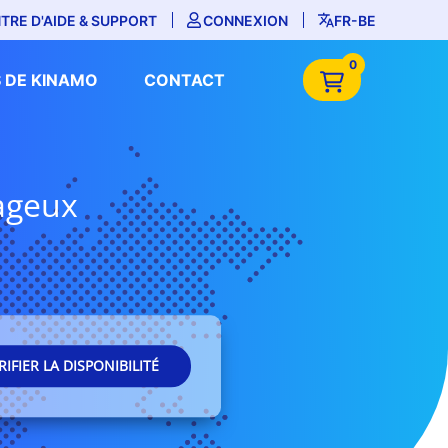
TRE D'AIDE & SUPPORT
CONNEXION
FR-BE
0
 DE KINAMO
CONTACT
tageux
RIFIER LA DISPONIBILITÉ