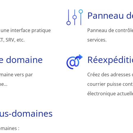
Panneau de
une interface pratique
Panneau de contrôle 
, SRV, etc.
services.
de domaine
Réexpéditi
omaine vers par
Créez des adresses d
e...
courrier puisse cont
électronique actuelle
ous-domaines
omaines :