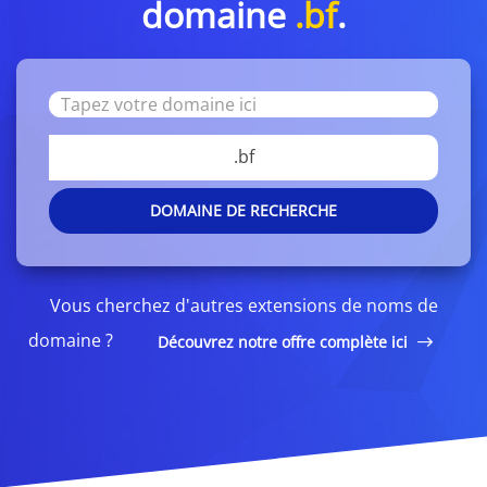
domaine
.bf
.
.bf
DOMAINE DE RECHERCHE
Vous cherchez d'autres extensions de noms de
domaine ?
Découvrez notre offre complète ici