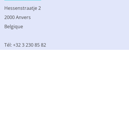
Hessenstraatje 2
2000 Anvers
Belgique
Tél: +32 3 230 85 82
TVA BE 0861.077.215
© 2003 - 2026 Kinamo NV
Tous les prix s'entendent hors