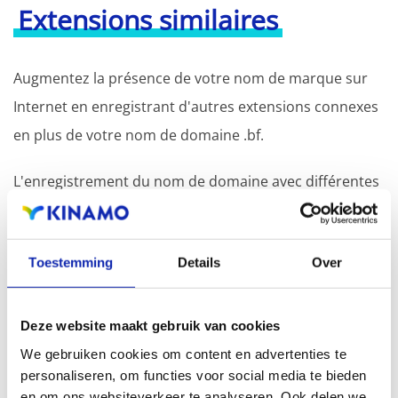
Extensions similaires
Augmentez la présence de votre nom de marque sur
Internet en enregistrant d'autres extensions connexes
en plus de votre nom de domaine .bf.
L'enregistrement du nom de domaine avec différentes
extensions offre l'avantage d'une visibilité accrue dans
les moteurs de recherche, d'une présence
Toestemming
Details
Over
géographique et d'une meilleure présence dans les
résultats de recherche locaux des moteurs de
recherche.
Deze website maakt gebruik van cookies
We gebruiken cookies om content en advertenties te
Enregistrez votre nom de domaine
personaliseren, om functies voor social media te bieden
en om ons websiteverkeer te analyseren. Ook delen we