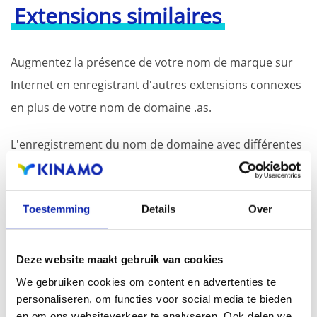
Extensions similaires
Augmentez la présence de votre nom de marque sur
Internet en enregistrant d'autres extensions connexes
en plus de votre nom de domaine .as.
L'enregistrement du nom de domaine avec différentes
extensions offre l'avantage d'une visibilité accrue dans
les moteurs de recherche, d'une présence
Toestemming
Details
Over
géographique et d'une meilleure présence dans les
résultats de recherche locaux des moteurs de
recherche.
Deze website maakt gebruik van cookies
We gebruiken cookies om content en advertenties te
Enregistrez votre nom de domaine
personaliseren, om functies voor social media te bieden
en om ons websiteverkeer te analyseren. Ook delen we