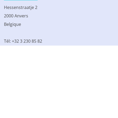
Hessenstraatje 2
2000 Anvers
Belgique
Tél: +32 3 230 85 82
TVA BE 0861.077.215
© 2003 - 2026 Kinamo NV
Tous les prix s'entendent hors