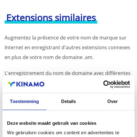
Extensions similaires
Augmentez la présence de votre nom de marque sur
Internet en enregistrant d'autres extensions connexes
en plus de votre nom de domaine .am.
L'enregistrement du nom de domaine avec différentes
extensions offre l'avantage d'une visibilité accrue dans
les moteurs de recherche, d'une présence
Toestemming
Details
Over
géographique et d'une meilleure présence dans les
résultats de recherche locaux des moteurs de
recherche.
Deze website maakt gebruik van cookies
We gebruiken cookies om content en advertenties te