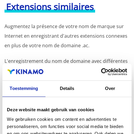
Extensions similaires
Augmentez la présence de votre nom de marque sur
Internet en enregistrant d'autres extensions connexes
en plus de votre nom de domaine .ac.
L'enregistrement du nom de domaine avec différentes
extensions offre l'avantage d'une visibilité accrue dans
les moteurs de recherche, d'une présence
Toestemming
Details
Over
géographique et d'une meilleure présence dans les
résultats de recherche locaux des moteurs de
recherche.
Deze website maakt gebruik van cookies
We gebruiken cookies om content en advertenties te
Enregistrez votre nom de domaine
personaliseren, om functies voor social media te bieden
en om ons websiteverkeer te analyseren. Ook delen we