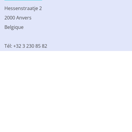
Hessenstraatje 2
2000 Anvers
Belgique
Tél: +32 3 230 85 82
TVA BE 0861.077.215
© 2003 - 2026 Kinamo NV
Tous les prix s'entendent hors