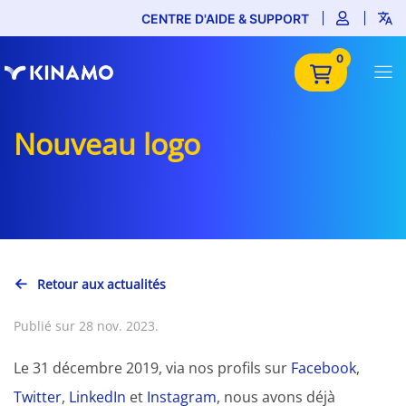
CENTRE D'AIDE & SUPPORT
0
Nouveau logo
Retour aux actualités
Publié sur 28 nov. 2023.
Le 31 décembre 2019, via nos profils sur
Facebook
,
Twitter
,
LinkedIn
et
Instagram
, nous avons déjà