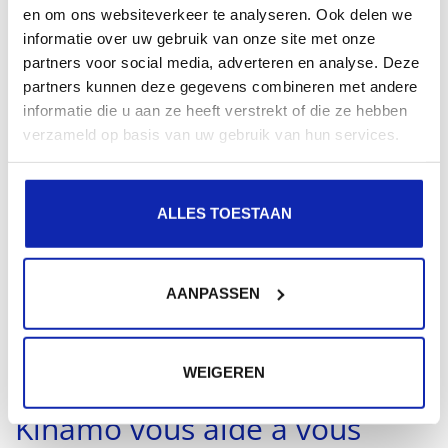
l'organisation qui traite les données pour le compte du
en om ons websiteverkeer te analyseren. Ook delen we
informatie over uw gebruik van onze site met onze
responsable du traitement.
partners voor social media, adverteren en analyse. Deze
partners kunnen deze gegevens combineren met andere
Par exemple : si vous collectez et stockez des données
informatie die u aan ze heeft verstrekt of die ze hebben
à des fins de marketing (par exemple via un formulaire
verzameld op basis van uw gebruik van hun services.
sur votre site web), vous êtes le responsable du
traitement.
ALLES TOESTAAN
Par exemple, si vous le faites via un "fournisseur de
cloud", alors ce "fournisseur de cloud" doit également
être en conformité avec la législation GDPR, car il est le
AANPASSEN
responsable du traitement des données ("processeur
de données").
WEIGEREN
Kinamo vous aide à vous