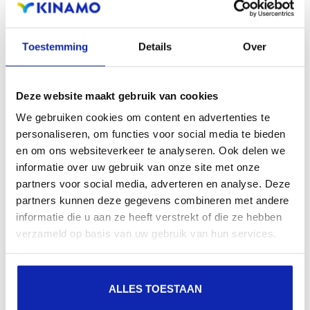
ISO 27001, ancrée dans l'ADN de notre entreprise, fait
de la sécurité de l'information non pas une réflexion
secondaire, mais un élément essentiel de nos activités
Toestemming
Details
Over
quotidiennes.
Deze website maakt gebruik van cookies
Comment pouvez-vous
We gebruiken cookies om content en advertenties te
personaliseren, om functies voor social media te bieden
améliorer la sécurité de vos
en om ons websiteverkeer te analyseren. Ook delen we
données ?
informatie over uw gebruik van onze site met onze
partners voor social media, adverteren en analyse. Deze
partners kunnen deze gegevens combineren met andere
Tout le monde peut contribuer à la sécurité de
informatie die u aan ze heeft verstrekt of die ze hebben
l'information. Il n'est pas nécessaire de procéder
verzameld op basis van uw gebruik van hun services.
immédiatement à des changements majeurs. Même de
simples ajustements à vos habitudes numériques
ALLES TOESTAAN
quotidiennes peuvent faire une grande différence.