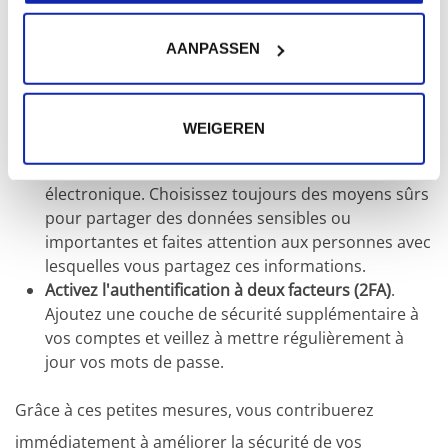
Voici quelques conseils pratiques que vous pouvez
appliquer immédiatement:
AANPASSEN
Utilisez un gestionnaire de mots de passe
. Gérez
vos mots de passe de manière sûre et pratique
WEIGEREN
avec des outils tels que
Bitwarden
Évitez de partager vos mots de passe
par courrier
électronique. Choisissez toujours des moyens sûrs
pour partager des données sensibles ou
importantes et faites attention aux personnes avec
lesquelles vous partagez ces informations.
Activez l'authentification à deux facteurs (2FA)
.
Ajoutez une couche de sécurité supplémentaire à
vos comptes et veillez à mettre régulièrement à
jour vos mots de passe.
Grâce à ces petites mesures, vous contribuerez
immédiatement à améliorer la sécurité de vos