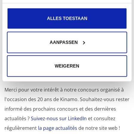
ALLES TOESTAAN
AANPASSEN
WEIGEREN
Le concours est terminé !
Merci pour votre intérêt à notre concours organisé à
l'occasion des 20 ans de Kinamo. Souhaitez-vous rester
informé des prochains concours et des dernières
actualités ?
Suivez-nous sur LinkedIn
et consultez
régulièrement
la page actualités
de notre site web !