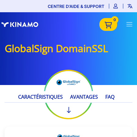
CENTRE D'AIDE & SUPPORT
0
GlobalSign DomainSSL
105,99 €
CARACTÉRISTIQUES
AVANTAGES
FAQ
/ an