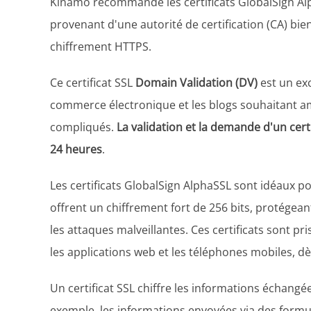
Kinamo recommande les certificats GlobalSign Alp
provenant d'une autorité de certification (CA) bi
chiffrement HTTPS.
Ce certificat SSL
Domain Validation (DV)
est un exc
commerce électronique et les blogs souhaitant am
compliqués.
La validation et la demande d'un cer
24 heures
.
Les certificats GlobalSign AlphaSSL sont idéaux po
offrent un chiffrement fort de 256 bits, protégea
les attaques malveillantes. Ces certificats sont p
les applications web et les téléphones mobiles, dès
Un certificat SSL chiffre les informations échangées
exemple, les informations envoyées via des formul