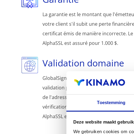
La garantie est le montant que l'émetteur
votre client s'il subit une perte financiè
certificat émis de manière incorrecte. Le 
AlphaSSL est assuré pour 1.000 $.
Validation domaine
GlobalSign valide la propriété du domain
validation peut se faire sur la base d'u
de l'adresse e-mail du propriétaire ou d'
Toestemming
vérification sur l'hébergeur du site. Le ce
AlphaSSL est généralement délivré en q
Deze website maakt gebruik
We gebruiken cookies om cont