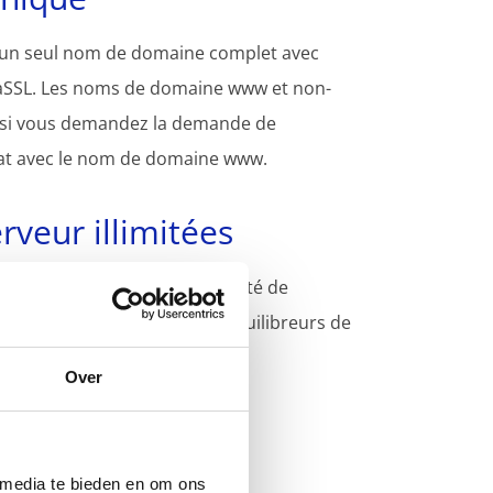
 un seul nom de domaine complet avec
phaSSL. Les noms de domaine www et non-
 si vous demandez la demande de
icat avec le nom de domaine www.
rveur illimitées
re installé sur un nombre illimité de
ttant de l'utiliser pour les équilibreurs de
Over
 media te bieden en om ons