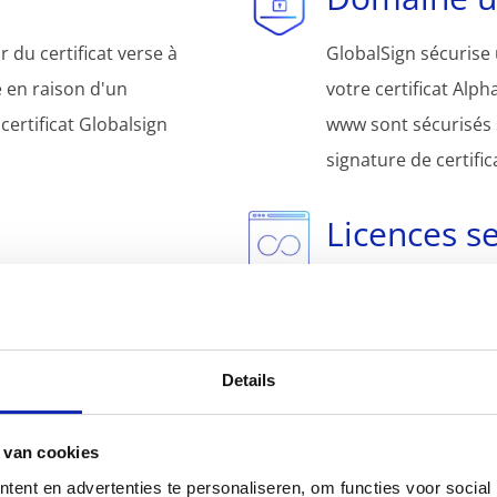
 du certificat verse à
GlobalSign sécurise
re en raison d'un
votre certificat Al
certificat Globalsign
www sont sécurisés
signature de certif
Licences se
e avant l'émission. La
Ce certificat peut êt
n enregistrement DNS,
serveurs, vous perme
un fichier de
charge.
Details
rtificat Globalsign
uelques minutes.
 van cookies
ent en advertenties te personaliseren, om functies voor social