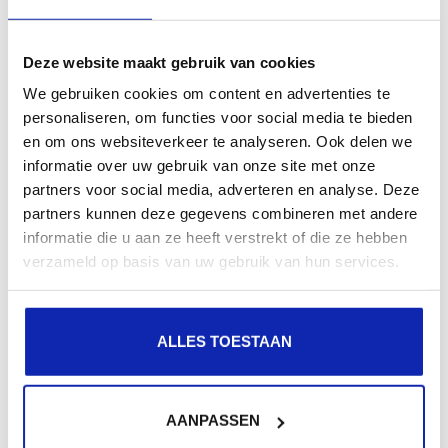
En savoir plus
Deze website maakt gebruik van cookies
We gebruiken cookies om content en advertenties te
Comment utiliser SSH ?
personaliseren, om functies voor social media te bieden
en om ons websiteverkeer te analyseren. Ook delen we
informatie over uw gebruik van onze site met onze
partners voor social media, adverteren en analyse. Deze
partners kunnen deze gegevens combineren met andere
SSH, également connu sous le nom de Secure Shell, est
informatie die u aan ze heeft verstrekt of die ze hebben
un protocole qui permet de gérer des machines en
verzameld op basis van uw gebruik van hun services.
toute...
ALLES TOESTAAN
En savoir plus
AANPASSEN