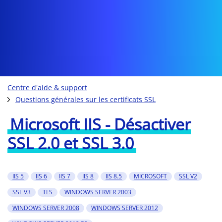
Centre d'aide & support
Questions générales sur les certificats SSL
Microsoft IIS - Désactiver
SSL 2.0 et SSL 3.0
IIS 5
IIS 6
IIS 7
IIS 8
IIS 8.5
MICROSOFT
SSL V2
SSL V3
TLS
WINDOWS SERVER 2003
WINDOWS SERVER 2008
WINDOWS SERVER 2012