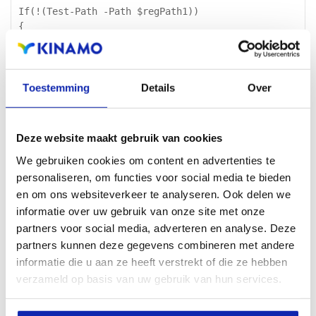
If(!(Test-Path -Path $regPath1))

{

New-Item -Path $regPath1 -Force

}

If(!(Test-Path $regPath2))

Toestemming
Details
Over
{

New-Item -Path $regPath2 -Force

}

Deze website maakt gebruik van cookies
New-ItemProperty -Path $regPath2 -Name DisabledByDefa
New-ItemProperty -Path $regPath2 -Name Enabled -Prope
We gebruiken cookies om content en advertenties te
personaliseren, om functies voor social media te bieden
If(!(Test-Path $regPath3))

en om ons websiteverkeer te analyseren. Ook delen we
{

informatie over uw gebruik van onze site met onze
New-Item -Path $regPath3 -Force

partners voor social media, adverteren en analyse. Deze
}

partners kunnen deze gegevens combineren met andere
If(!(Test-Path $regPath4))

informatie die u aan ze heeft verstrekt of die ze hebben
{

New-Item -Path $regPath4 -Force

verzameld op basis van uw gebruik van hun services.
}

New-ItemProperty -Path $regPath4 -Name DisabledByDefa