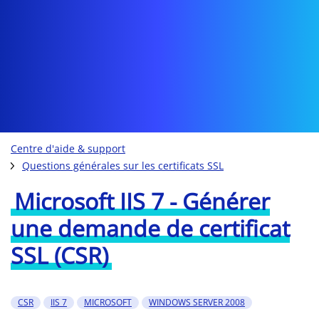
Centre d'aide & support
Questions générales sur les certificats SSL
Microsoft IIS 7 - Générer
une demande de certificat
SSL (CSR)
CSR
IIS 7
MICROSOFT
WINDOWS SERVER 2008