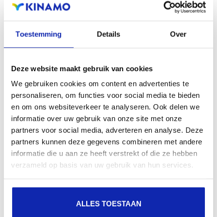
Toestemming
Details
Over
Propriétaire du fournisseur de services de
Deze website maakt gebruik van cookies
chiffrement
- Selectionnez
Microsoft RSA
Schannel Cryptographic Provider
.
We gebruiken cookies om content en advertenties te
Longueur en bits
- Sélectionnez au moins 2048
personaliseren, om functies voor social media te bieden
bits.
en om ons websiteverkeer te analyseren. Ook delen we
informatie over uw gebruik van onze site met onze
Dans le dialogue
Nom du fichier
, sélectionnez où
partners voor social media, adverteren en analyse. Deze
sauvegarder votre fichier CSR. Ensuite, à l'aide de
partners kunnen deze gegevens combineren met andere
Windows Explorer, trouver votre CSR, double-
informatie die u aan ze heeft verstrekt of die ze hebben
verzameld op basis van uw gebruik van hun services.
cliquez-le pour l'ouvrir, et copiez en le contenu, y
compris les lignes BEGIN CERTIFICATE REQUEST et
END CERTIFICATE REQUEST, dans le formulaire de
ALLES TOESTAAN
demande de certificat SSL de Kinamo.