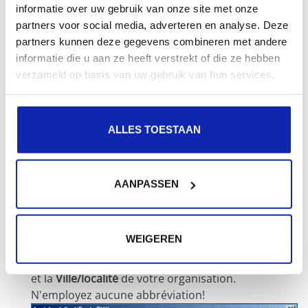
informatie over uw gebruik van onze site met onze
domaine qualifié qui servira à accéder à votre site,
partners voor social media, adverteren en analyse. Deze
tel que exemple.fr. Pour une demande de certificat
partners kunnen deze gegevens combineren met andere
Wildcard, utilisez *.exemple.fr.
informatie die u aan ze heeft verstrekt of die ze hebben
verzameld op basis van uw gebruik van hun services.
ALLES TOESTAAN
AANPASSEN
WEIGEREN
Saisissez le
Pays/région
, le
Département ou région
et la
Ville/localité
de votre organisation.
N'employez aucune abbréviation!