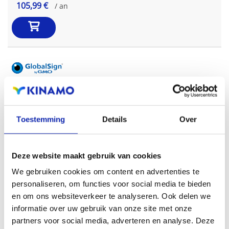
105,99 €
/ an
GlobalSign DomainSSL Wildcard
Validation de nom de domaine | Wildcard
299,00 €
/ an
Toestemming
Details
Over
Deze website maakt gebruik van cookies
We gebruiken cookies om content en advertenties te
personaliseren, om functies voor social media te bieden
GlobalSign ExtendedSSL
en om ons websiteverkeer te analyseren. Ook delen we
Certificats de validation étendue | Domain unique
informatie over uw gebruik van onze site met onze
449,00 €
/ an
partners voor social media, adverteren en analyse. Deze