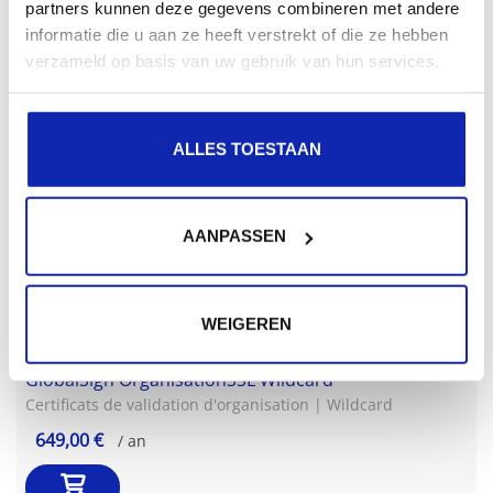
partners kunnen deze gegevens combineren met andere
informatie die u aan ze heeft verstrekt of die ze hebben
verzameld op basis van uw gebruik van hun services.
GlobalSign OrganisationSSL
ALLES TOESTAAN
Certificats de validation d'organisation | Multi-domaines
215,99 €
/ an
AANPASSEN
WEIGEREN
GlobalSign OrganisationSSL Wildcard
Certificats de validation d'organisation | Wildcard
649,00 €
/ an