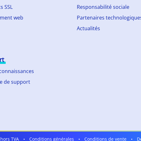
ts SSL
Responsabilité sociale
ment web
Partenaires technologique
Actualités
rt
 connaissances
 de support
t hors TVA
•
Conditions générales
•
Conditions de vente
•
D