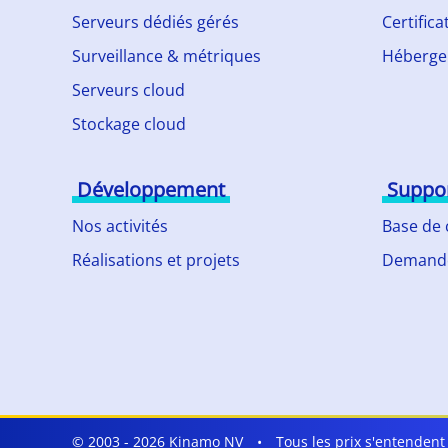
Serveurs dédiés gérés
Certifica
Surveillance & métriques
Héberge
Serveurs cloud
Stockage cloud
Développement
Suppo
Nos activités
Base de
Réalisations et projets
Demande
© 2003 - 2026 Kinamo NV
•
Tous les prix s'entenden