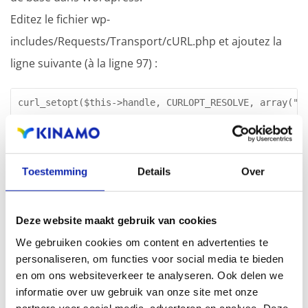
Editez le fichier wp-
includes/Requests/Transport/cURL.php et ajoutez la
ligne suivante (à la ligne 97) :
curl_setopt($this->handle, CURLOPT_RESOLVE, array("a
Il s'agit bien sûr d'une solution temporaire, mais au
moins vous pouvez continuer avec l'installation de
Toestemming
Details
Over
plugins, etc.
Deze website maakt gebruik van cookies
We gebruiken cookies om content en advertenties te
personaliseren, om functies voor social media te bieden
Articles connexes
en om ons websiteverkeer te analyseren. Ook delen we
informatie over uw gebruik van onze site met onze
partners voor social media, adverteren en analyse. Deze