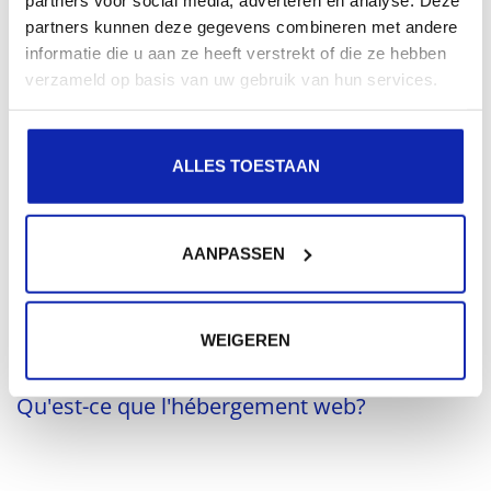
Combien de temps faut-il avant de pouvoir
partners kunnen deze gegevens combineren met andere
utiliser mon hébergement partagé?
informatie die u aan ze heeft verstrekt of die ze hebben
verzameld op basis van uw gebruik van hun services.
Dès que nous avons reçu votre commande - et que le
ALLES TOESTAAN
paiement a été approuvé - l'hébergement de votre
site...
AANPASSEN
En savoir plus
WEIGEREN
Qu'est-ce que l'hébergement web?