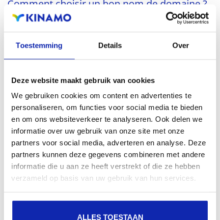
Comment choisir un bon nom de domaine ?
Toestemming
Details
Over
Conseils pratiques, pièges et un peu de bon sens :
découvrez ici les astuces en or pour choisir un bon...
Deze website maakt gebruik van cookies
We gebruiken cookies om content en advertenties te
En savoir plus
personaliseren, om functies voor social media te bieden
en om ons websiteverkeer te analyseren. Ook delen we
informatie over uw gebruik van onze site met onze
partners voor social media, adverteren en analyse. Deze
partners kunnen deze gegevens combineren met andere
Comment choisir entre un domaine .com ou
informatie die u aan ze heeft verstrekt of die ze hebben
.be ?
verzameld op basis van uw gebruik van hun services.
Que vous choisissiez un domaine .com ou .be, assurez-
ALLES TOESTAAN