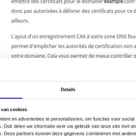
émettre des certificats pour le domaine
"example
.com"
donc pas autorisées à délivrer des certificats pour ce
ailleurs.
L'ajout d'un enregistrement CAA à votre zone DNS fou
permet d'empêcher les autorités de certification non a
votre domaine. Cela vous permet de mieux contrôler qu
votre domaine.
Si vous avez besoin d'aide pour configurer un enregis
Details
équipe. Nous nous ferons un plaisir de vous aider.
 van cookies
ent en advertenties te personaliseren, om functies voor social
. Ook delen we informatie over uw gebruik van onze site met on
e. Deze partners kunnen deze gegevens combineren met andere i