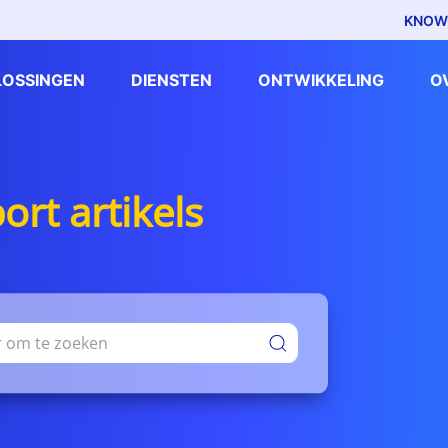
KNOW
LOSSINGEN
DIENSTEN
ONTWIKKELING
O
rt artikels