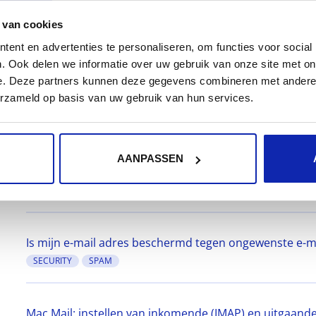
 van cookies
Email account toevoegen aan outlook
ent en advertenties te personaliseren, om functies voor social
OUTLOOK
. Ook delen we informatie over uw gebruik van onze site met on
e. Deze partners kunnen deze gegevens combineren met andere i
erzameld op basis van uw gebruik van hun services.
Hoe lang duurt het voordat ik kan gebruik maken van 
SHARED HOSTING
SETUP
AANPASSEN
Hoe lang duurt het voordat mijn SSL-certificaat actief i
SSL
SSL CERTIFICATES
Is mijn e-mail adres beschermd tegen ongewenste e-m
SECURITY
SPAM
Mac Mail: instellen van inkomende (IMAP) en uitgaand