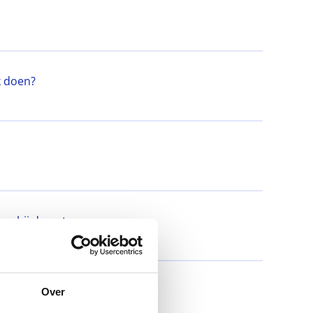
k doen?
oe bij de ontvanger
Over