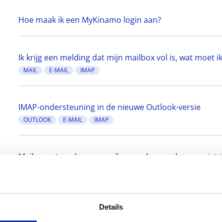
Hoe maak ik een MyKinamo login aan?
Ik krijg een melding dat mijn mailbox vol is, wat moet i
MAIL
E-MAIL
IMAP
IMAP-ondersteuning in de nieuwe Outlook-versie
OUTLOOK
E-MAIL
IMAP
Mails verstuurd naar gmail.com adressen komen niet t
SPF
EMAIL
DNS
Veilig inloggen bij Kinamo
Details