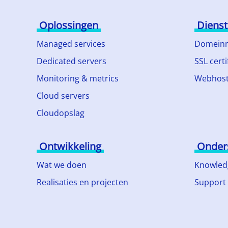
Oplossingen
Diens
Managed services
Domein
Dedicated servers
SSL certi
Monitoring & metrics
Webhost
Cloud servers
Cloudopslag
Ontwikkeling
Onder
Wat we doen
Knowled
Realisaties en projecten
Support