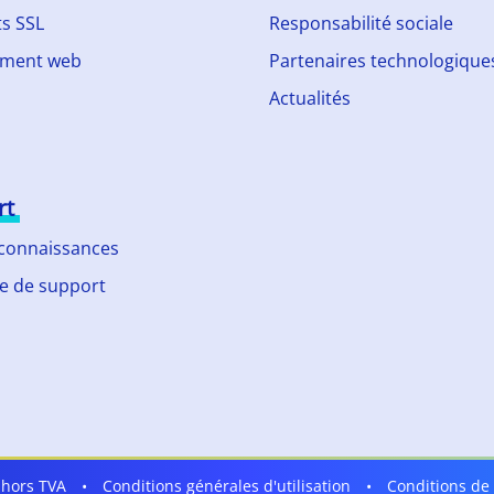
ts SSL
Responsabilité sociale
ment web
Partenaires technologique
Actualités
rt
 connaissances
 de support
t hors TVA
•
Conditions générales d'utilisation
•
Conditions de