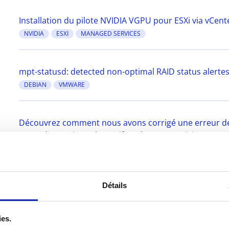
Installation du pilote NVIDIA VGPU pour ESXi via vCent
NVIDIA
ESXI
MANAGED SERVICES
mpt-statusd: detected non-optimal RAID status alertes
DEBIAN
VMWARE
Découvrez comment nous avons corrigé une erreur de b
7.0 update 2 via vSphere Lifecycle Manager ici.
VMWARE
Détails
ies.